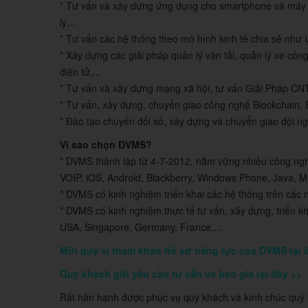
* Tư vấn và xây dựng ứng dụng cho smartphone và máy
lý,...
* Tư vấn các hệ thống theo mô hình kinh tế chia sẻ như U
* Xây dựng các giải pháp quản lý vận tải, quản lý xe cô
điện tử,...
* Tư vấn và xây dựng mạng xã hội, tư vấn Giải Pháp CNTT
* Tư vấn, xây dựng, chuyển giao công nghệ Blockchain, B
* Đào tạo chuyển đổi số, xây dựng và chuyển giao đội ng
Vì sao chọn DVMS?
* DVMS thành lập từ 4-7-2012, nắm vững nhiều công n
VOIP, iOS, Android, Blackberry, Windows Phone, Java, Mi
* DVMS có kinh nghiệm triển khai các hệ thống trên các 
* DVMS có kinh nghiệm thực tế tư vấn, xây dựng, triển 
USA, Singapore, Germany, France,...
Mời quý vị tham khảo hồ sơ năng lực của DVMS tại 
Quý khách gửi yêu cầu tư vấn và báo giá tại đây >>
Rất hân hạnh được phục vụ quý khách và kính chúc quý 