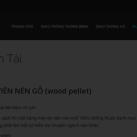
TRANG CHỦ
GIAO THÔNG THÔNG MINH
GIAO THÔNG 4.0
BL
n Tải
ÊN NÉN GỖ (wood pellet)
 tiết kiệm chi phí.
 sách thì mặt hàng máy ép viên nén mới 100% không thuộc danh mục
g phải làm bất cứ kiểm tra chuyên ngành nào khác.