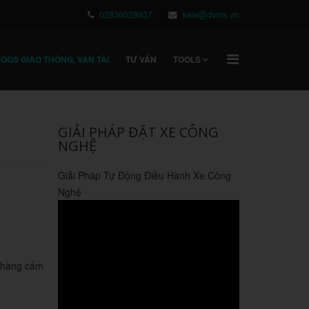
02836028937
sale@dvms.vn
OGS GIAO THÔNG, VẬN TẢI
TƯ VẤN
TOOLS
GIẢI PHÁP ĐẶT XE CÔNG
NGHỆ
Giải Pháp Tự Động Điều Hành Xe Công
Nghệ
 hàng cấm