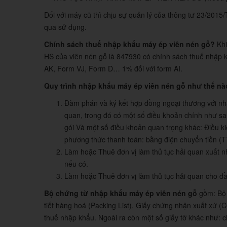
Đối với máy cũ thì chịu sự quản lý của thông tư 23/201
qua sử dụng.
Chính sách thuế nhập khẩu máy ép viên nén gỗ?
Khi
HS của viên nén gỗ là 847930 có chính sách thuế nhập 
AK, Form VJ, Form D… 1% đối với form AI.
Quy trình nhập khẩu máy ép viên nén gỗ như thế n
Đàm phán và ký kết hợp đồng ngoại thương với nhà
quan, trong đó có một số điều khoản chính như s
gói Và một số điều khoản quan trọng khác: Điều k
phương thức thanh toán: bằng điện chuyển tiền (T
Làm hoặc Thuê đơn vị làm thủ tục hải quan xuất 
nếu có.
Làm hoặc Thuê đơn vị làm thủ tục hải quan cho đầ
Bộ chứng từ nhập khẩu máy ép viên nén gỗ
gồm: Bộ v
tiết hàng hoá (Packing List), Giấy chứng nhận xuất xứ (
thuế nhập khẩu. Ngoài ra còn một số giấy tờ khác như: