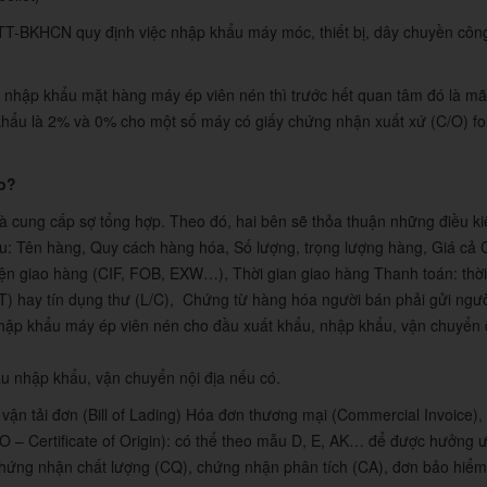
5/TT-BKHCN quy định việc nhập khẩu máy móc, thiết bị, dây chuyền cô
 nhập khẩu mặt hàng máy ép viên nén thì trước hết quan tâm đó là m
khẩu là 2% và 0% cho một số máy có giấy chứng nhận xuất xứ (C/O) fo
ào?
 cung cấp sợ tổng hợp. Theo đó, hai bên sẽ thỏa thuận những điều kiệ
au: Tên hàng, Quy cách hàng hóa, Số lượng, trọng lượng hàng, Giá cả
iện giao hàng (CIF, FOB, EXW…), Thời gian giao hàng Thanh toán: thời
T) hay tín dụng thư (L/C), Chứng từ hàng hóa người bán phải gửi ngư
nhập khẩu máy ép viên nén cho đầu xuất khẩu, nhập khẩu, vận chuyển 
u nhập khẩu, vận chuyển nội địa nếu có.
ận tải đơn (Bill of Lading) Hóa đơn thương mại (Commercial Invoice),
CO – Certificate of Origin): có thể theo mẫu D, E, AK… để được hưởng ư
 chứng nhận chất lượng (CQ), chứng nhận phân tích (CA), đơn bảo hiể