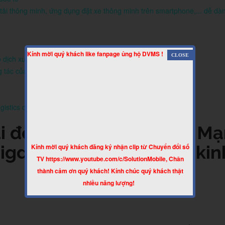
tải thông minh, ứng dụng đặt xe thông minh trên smartphone,... dễ dàn
Kính mời quý khách like fanpage ủng hộ DVMS !
dịch xuất nhập khẩu, logistics
ng tác của Đại học Duy Tân
istics của hợp tác xã vận tải thường gồm những gì?
i động, kinh tế chia sẻ, M
igdata, Chuyển đổi số, kin
Kính mời quý khách đăng ký nhận clip từ Chuyển đổi số
TV https://www.youtube.com/c/SolutionMobile, Chân
thành cảm ơn quý khách! Kính chúc quý khách thật
nhiều năng lượng!