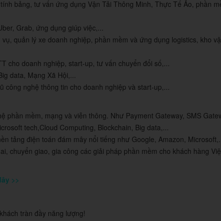
 tính bảng, tư vấn ứng dụng Vận Tải Thông Minh, Thực Tế Ảo, phần 
ber, Grab, ứng dụng giúp việc,...
ng vụ, quản lý xe doanh nghiệp, phần mềm và ứng dụng logistics, kho vậ
 cho doanh nghiệp, start-up, tư vấn chuyển đổi số,...
ig data, Mạng Xã Hội,...
ũ công nghệ thông tin cho doanh nghiệp và start-up,...
ghệ phần mềm, mạng và viễn thông. Như Payment Gateway, SMS Gatew
crosoft tech,Cloud Computing, Blockchain, Big data,...
nền tảng điện toán đám mây nổi tiếng như Google, Amazon, Microsoft,.
khai, chuyển giao, gia công các giải pháp phần mềm cho khách hàng Vi
đây >>
khách tràn đầy năng lượng!