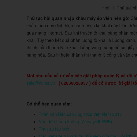
Hình 1: Thủ tục n
Thủ tục hải quan nhập khẩu máy ép viên nén gỗ
: Că
khẩu theo quy định hiện hành. Việc kê khai này hiện đượ
qua mạng internet. Sau khi truyền tờ khai bằng phần mềm
khai. Tùy theo kết quả phân luồng tờ khai là Luồng xa
thì chỉ cần thanh lý tờ khai, luồng vàng mang hồ sơ giấy
hàng hóa. Sau hi hoàn thành thì thanh lý cổng và vận c
Mọi nhu cầu về tư vấn các giải pháp quản lý và tối ưu 
sale@dvms.vn
| 02836028937 ) để có được lời giải 
Có thể bạn quan tâm:
Toàn văn Báo cáo Logistics Việt Nam 2017
Vận đơn hàng không (Airwaybill-AWB)
Tra cứu tàu biển
Các website tra cứu tàu hội viên của các Hội P&I q