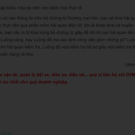
hập khẩu máy ép viên nén kiểm hóa thực tế
n cứ vào thông tin trên bộ chứng từ thương mại trên, bạn sẽ khai hải 
c thực tiện qua phần mềm hải quan điện tử, tức là được khai và truyền 
, bạn cần in tờ khai cùng bộ chứng từ giấy để tới chi cục hải quan để 
nh, Luồng vàng, hay Luồng đỏ mà xác định công việc gồm những gì? Lu
 cho hải quan kiểm tra, Luồng đỏ vừa kiểm tra hồ sơ giấy vừa kiểm tra t
huyển hàng về kho.
(door
vận tải, quản lý đội xe, điêu xe, điều tài... quý vị liên hệ với DVM
tối ưu nhất cho quý doanh nghiệp.
uốc tế