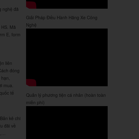
ng nghệ đã
Giải Pháp Điều Hành Hãng Xe Công
Nghệ
ã HS. Mã
rm E, form
n liên
 Cách đóng
 hạn,
ời mua.
quốc tế
Quản lý phương tiện cá nhân (hoàn toàn
miễn phí)
 Bản kê chi
u đãi về
m,…