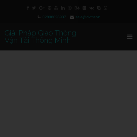
02836028937
sale@dvms.vn
Giải Pháp Giao Thông
Vận Tải Thông Minh