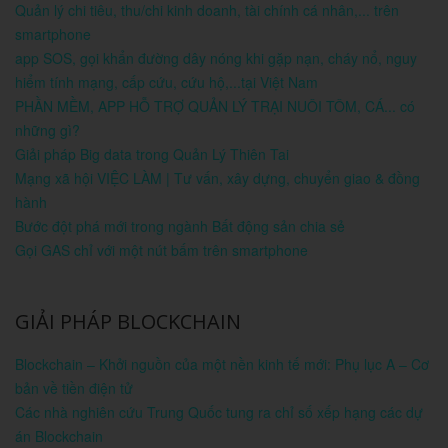
Quản lý chi tiêu, thu/chi kinh doanh, tài chính cá nhân,... trên
smartphone
app SOS, gọi khẩn đường dây nóng khi gặp nạn, cháy nổ, nguy
hiểm tính mạng, cấp cứu, cứu hộ,...tại Việt Nam
PHẦN MỀM, APP HỖ TRỢ QUẢN LÝ TRẠI NUÔI TÔM, CÁ... có
những gì?
Giải pháp Big data trong Quản Lý Thiên Tai
Mạng xã hội VIỆC LÀM | Tư vấn, xây dựng, chuyển giao & đồng
hành
Bước đột phá mới trong ngành Bất động sản chia sẻ
Gọi GAS chỉ với một nút bấm trên smartphone
GIẢI PHÁP BLOCKCHAIN
Blockchain – Khởi nguồn của một nền kinh tế mới: Phụ lục A – Cơ
bản về tiền điện tử
Các nhà nghiên cứu Trung Quốc tung ra chỉ số xếp hạng các dự
án Blockchain