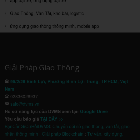
app đặt xe, ứng dụng đặt xe
Giao Thông, Vận Tải, kho bãi, logistic
ứng dụng giao thông thông minh, mobile app
Giải Pháp Giao Thông
95/2/26 Bình Lợi, Phường Bình Lợi Trung, TP.HCM, Việt
Nam
02836028937
sale@dvms.vn
Hồ sơ năng lực của DVMS xem tại:
Google Drive
Yêu cầu báo giá
TẠI ĐÂY >>
BạnCầnGìCứHỏiDVMS
:
Chuyển đổi số giao thông, vận tải, giao
nhận thông minh
;
Giải pháp Blockchain
;
Tư vấn, xây dựng,